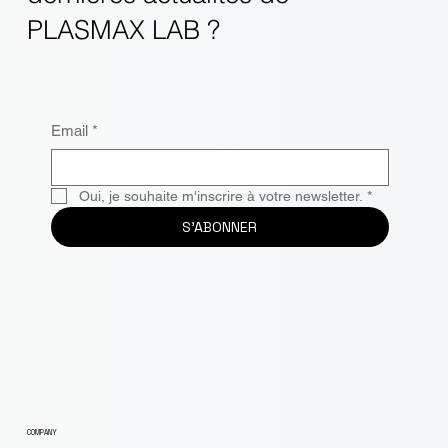
PLASMAX LAB ?
Email
*
Oui, je souhaite m'inscrire à votre newsletter.
*
S'ABONNER
COMPANY